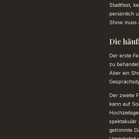
Stadtfest, k
persönlich u
Show muss g
Die häuf
Der erste Fe
zu behandeln
Aber ein Sho
Gesprächsdyn
Der zweite F
kann auf Soc
Hochzeitsges
spektakulär 
getrimmte Da
Umgekehrt ge