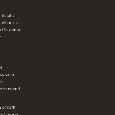
entsteht
telbar mit.
 für genau
r
te
s viele
ele
nstrengend.
 schafft
sich vorher