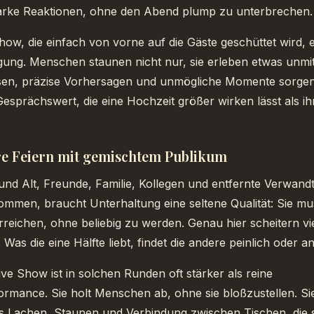
arke Reaktionen, ohne den Abend plump zu unterbrechen.
Show, die einfach von vorne auf die Gäste geschüttet wird, 
igung. Menschen staunen nicht nur, sie erleben etwas unmit
en, präzise Vorhersagen und unmögliche Momente sorgen
Gesprächswert, die eine Hochzeit größer wirken lässt als ih
re Feiern mit gemischtem Publikum
nd Alt, Freunde, Familie, Kollegen und entfernte Verwand
men, braucht Unterhaltung eine seltene Qualität: Sie mus
eichen, ohne beliebig zu werden. Genau hier scheitern vi
 Was die eine Hälfte liebt, findet die andere peinlich oder a
tive Show ist in solchen Runden oft stärker als reine
mance. Sie holt Menschen ab, ohne sie bloßzustellen. Sie
 Lachen, Staunen und Verbindung zwischen Tischen, die 