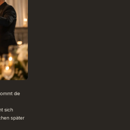
 kommt die
t sich
hen später