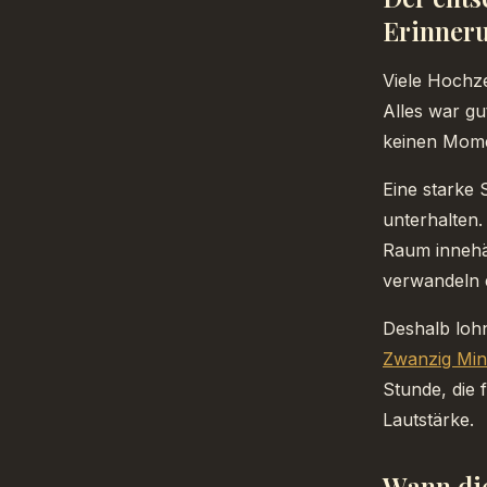
Erinner
Viele Hochze
Alles war gu
keinen Mome
Eine starke 
unterhalten.
Raum innehäl
verwandeln e
Deshalb loh
Zwanzig Min
Stunde, die 
Lautstärke.
Wann die