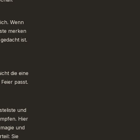
nlich. Wenn
äste merken
gedacht ist.
icht die eine
Feier passt.
teliste und
ämpfen. Hier
almagie und
eil: Sie