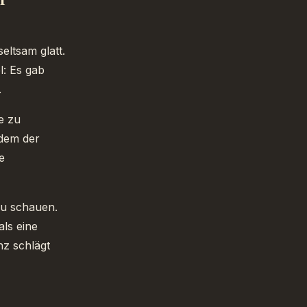
eltsam glatt.
l: Es gab
.
e zu
 dem der
e
zu schauen.
als eine
nz schlägt