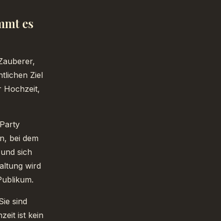
mmt es
 Zauberer,
tlichen Ziel
r Hochzeit,
 Party
n, bei dem
 und sich
altung wird
Publikum.
Sie sind
eit ist kein