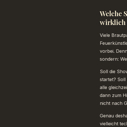
Welche S
wirklich
Viele Brautp
Feuerkünstler
vorbei. Denn
sondern: We
Soll die Sho
startet? So
alle gleichz
dann zum Hi
nicht nach 
Genau deshal
vielleicht te