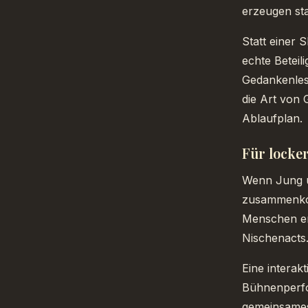
erzeugen st
Statt einer 
echte Beteil
Gedankenles
die Art von 
Ablaufplan.
Für locke
Wenn Jung u
zusammenkom
Menschen err
Nischenacts.
Eine interak
Bühnenperfor
gemeinsames