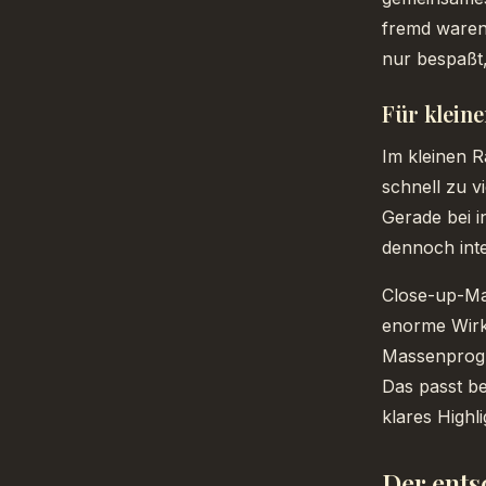
fremd waren.
nur bespaßt,
Für kleine
Im kleinen R
schnell zu vi
Gerade bei i
dennoch inte
Close-up-Mag
enorme Wirku
Massenprogr
Das passt b
klares Highl
Der ents