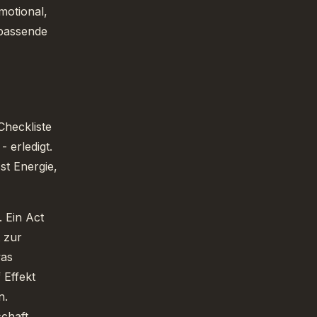
motional,
 passende
Checkliste
 erledigt.
st Energie,
. Ein Act
 zur
was
 Effekt
n.
schaft