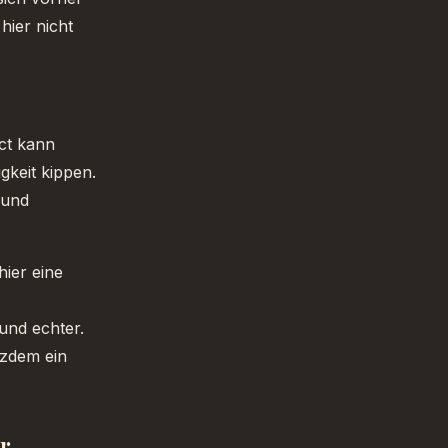
hier nicht
Act kann
igkeit kippen.
 und
ier eine
und echter.
tzdem ein
r